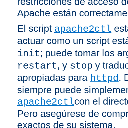
restricciones de acceso d
Apache están correctamen
El script
est
apache2ctl
actuar como un script est
; puede tomar los 
init
, y
y traduc
restart
stop
apropiadas para
. 
httpd
siempre puede simplemen
con el direct
apache2ctl
Pero asegúrese de compro
exactos de su sistema.