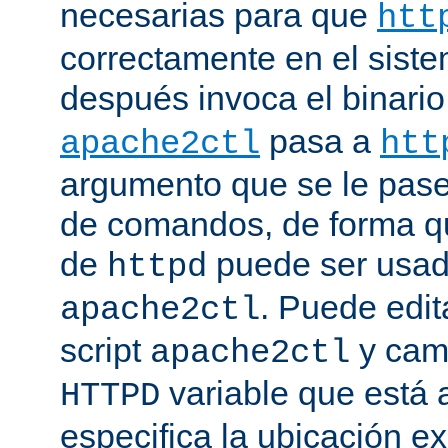
necesarias para que
htt
correctamente en el siste
después invoca el binari
pasa a
apache2ctl
htt
argumento que se le pase 
de comandos, de forma qu
de
puede ser usad
httpd
. Puede edit
apache2ctl
script
y camb
apache2ctl
variable que está a
HTTPD
especifica la ubicación e