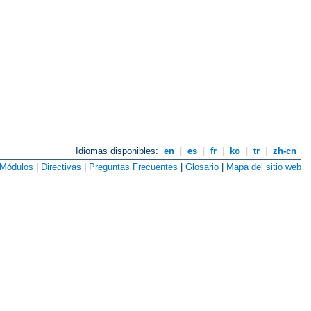
Idiomas disponibles:
en
|
es
|
fr
|
ko
|
tr
|
zh-cn
Módulos
|
Directivas
|
Preguntas Frecuentes
|
Glosario
|
Mapa del sitio web