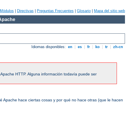
Módulos
|
Directivas
|
Preguntas Frecuentes
|
Glosario
|
Mapa del sitio web
 Apache
Idiomas disponibles:
en
|
es
|
fr
|
ko
|
tr
|
zh-cn
r Apache HTTP. Alguna información todavía puede ser
ué Apache hace ciertas cosas y por qué no hace otras (que le hacen