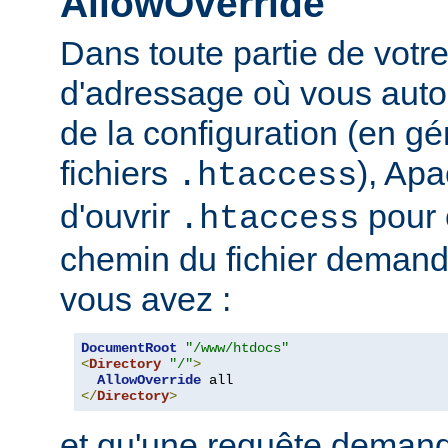
AllowOverride
Dans toute partie de votr
d'adressage où vous auto
de la configuration (en gé
fichiers
), Apa
.htaccess
d'ouvrir
pour 
.htaccess
chemin du fichier demand
vous avez :
DocumentRoot
"/www/htdocs"
<
Directory
"/"
>
AllowOverride
</
Directory
>
et qu'une requête demand