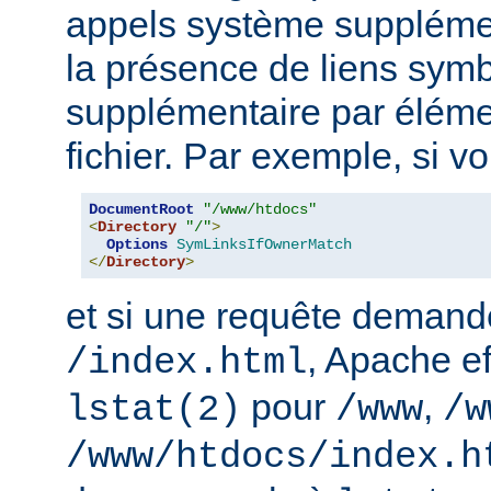
appels système supplémen
la présence de liens sym
supplémentaire par élém
fichier. Par exemple, si v
DocumentRoot
"/www/htdocs"
<
Directory
"/"
>
Options
SymLinksIfOwnerMatch
</
Directory
>
et si une requête demand
, Apache ef
/index.html
pour
,
lstat(2)
/www
/w
/www/htdocs/index.h