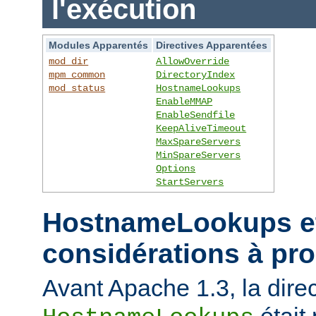
l'exécution
Modules Apparentés
Directives Apparentées
mod_dir
AllowOverride
mpm_common
DirectoryIndex
mod_status
HostnameLookups
EnableMMAP
EnableSendfile
KeepAliveTimeout
MaxSpareServers
MinSpareServers
Options
StartServers
HostnameLookups et
considérations à pr
Avant Apache 1.3, la direc