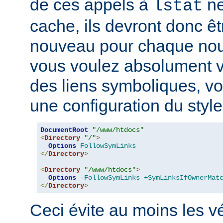
de ces appels à
ne
lstat
cache, ils devront donc ê
nouveau pour chaque nouv
vous voulez absolument vér
des liens symboliques, vo
une configuration du style
DocumentRoot
"/www/htdocs"
<
Directory
"/"
>
Options
FollowSymLinks
</
Directory
>
<
Directory
"/www/htdocs"
>
Options
-FollowSymLinks
+SymLinksIfOwnerMat
</
Directory
>
Ceci évite au moins les vé