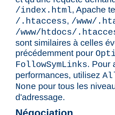
, Apache te
/index.html
,
/.htaccess
/www/.ht
/www/htdocs/.htacce
sont similaires à celles 
précédemment pour
Opt
. Pour 
FollowSymLinks
performances, utilisez
Al
pour tous les nivea
None
d'adressage.
Négociation