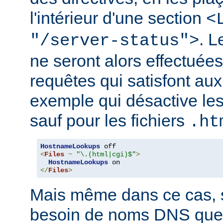
l'intérieur d'une section
<
. 
"/server-status">
ne seront alors effectuée
requêtes qui satisfont aux 
exemple qui désactive l
sauf pour les fichiers
.ht
HostnameLookups
<
Files
~
"\.(html|cgi)$"
>
HostnameLookups
</
Files
>
Mais même dans ce cas, s
besoin de noms DNS que 