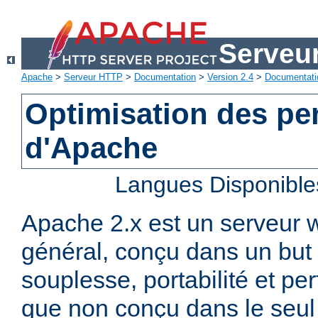
Serveu
Apache
>
Serveur HTTP
>
Documentation
>
Version 2.4
>
Documentati
Optimisation des p
d'Apache
Langues Disponible
Apache 2.x est un serveur
général, conçu dans un but 
souplesse, portabilité et p
que non conçu dans le seul 