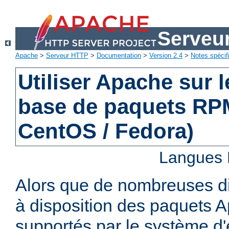
Serveu
Apache
>
Serveur HTTP
>
Documentation
>
Version 2.4
>
Notes spécif
Utiliser Apache sur 
base de paquets RPM
CentOS / Fedora)
Langues 
Alors que de nombreuses di
à disposition des paquets 
supportés par le système d'