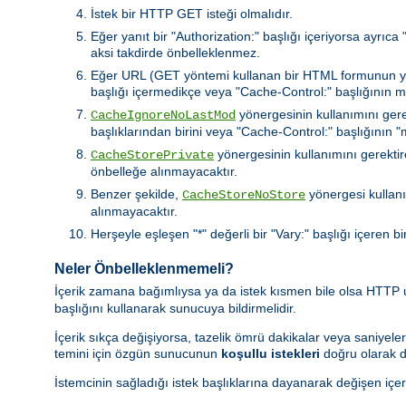
İstek bir HTTP GET isteği olmalıdır.
Eğer yanıt bir "Authorization:" başlığı içeriyorsa ayrıc
aksi takdirde önbelleklenmez.
Eğer URL (GET yöntemi kullanan bir HTML formunun yaptı
başlığı içermedikçe veya "Cache-Control:" başlığının 
yönergesinin kullanımını gere
CacheIgnoreNoLastMod
başlıklarından birini veya "Cache-Control:" başlığının
yönergesinin kullanımını gerektire
CacheStorePrivate
önbelleğe alınmayacaktır.
Benzer şekilde,
yönergesi kullanı
CacheStoreNoStore
alınmayacaktır.
Herşeyle eşleşen "*" değerli bir "Vary:" başlığı içeren bi
Neler Önbelleklenmemeli?
İçerik zamana bağımlıysa ya da istek kısmen bile olsa HTTP
başlığını kullanarak sunucuya bildirmelidir.
İçerik sıkça değişiyorsa, tazelik ömrü dakikalar veya saniyeler
temini için özgün sunucunun
koşullu istekleri
doğru olarak d
İstemcinin sağladığı istek başlıklarına dayanarak değişen içer