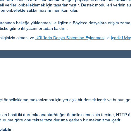
eli verileri önbelleklemek için tasarlanmıştır. Destek modülleri verinin su
 bir önbellekte saklanmasını mümkün kılar.
sında belleğe yüklenmesi ile ilgilenir. Böylece dosyalara erişim zamanını
diske gitme ihtiyacını ortadan kaldırır.
ilginizin olması ve
URL’lerin Dosya Sistemine Eşlenmesi
ile
İçerik Uzla
çi önbellekleme mekanizması için yerleşik bir destek içerir ve bunun get
lan basit iki durumlu anahtar/değer önbelleklemesinin tersine, HTTP önb
 duruma göre onu tekrar taze duruma getiren bir mekanizma içerir.
abilir: