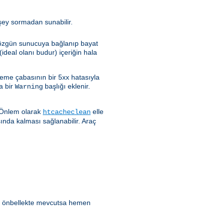
rşey sormadan sunabilir.
e özgün sunucuya bağlanıp bayat
ideal olanı budur) içeriğin hala
leme çabasının bir 5xx hatasıyla
a bir
başlığı eklenir.
Warning
. Önlem olarak
elle
htcacheclean
sında kalması sağlanabilir. Araç
ik önbellekte mevcutsa hemen