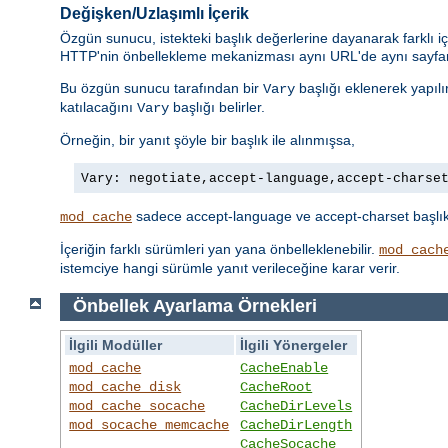
Değişken/Uzlaşımlı İçerik
Özgün sunucu, istekteki başlık değerlerine dayanarak farklı iç
HTTP'nin önbellekleme mekanizması aynı URL'de aynı sayfanı
Bu özgün sunucu tarafından bir
başlığı eklenerek yapılı
Vary
katılacağını
başlığı belirler.
Vary
Örneğin, bir yanıt şöyle bir başlık ile alınmışsa,
Vary: negotiate,accept-language,accept-charse
sadece accept-language ve accept-charset başlıklar
mod_cache
İçeriğin farklı sürümleri yan yana önbelleklenebilir.
mod_cach
istemciye hangi sürümle yanıt verileceğine karar verir.
Önbellek Ayarlama Örnekleri
İlgili Modüller
İlgili Yönergeler
mod_cache
CacheEnable
mod_cache_disk
CacheRoot
mod_cache_socache
CacheDirLevels
mod_socache_memcache
CacheDirLength
CacheSocache