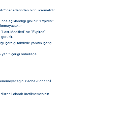
c" değerlerinden birini içermelidir,
de açıklandığı gibi bir "Expires:"
lınmayacaktır.
 "Last-Modified" ve "Expires"
 gerekir.
 içerdiği takdirde yanıtın içeriği
 yanıt içeriği önbelleğe
eklenemeyeceğini
Cache-Control
ın düzenli olarak üretilmemesinin