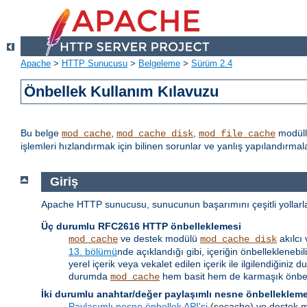
Apache
>
HTTP Sunucusu
>
Belgeleme
>
Sürüm 2.4
Önbellek Kullanım Kılavuzu
Bu belge
,
,
modüll
mod_cache
mod_cache_disk
mod_file_cache
işlemleri hızlandırmak için bilinen sorunlar ve yanlış yapılandırm
Giriş
Apache HTTP sunucusu, sunucunun başarımını çeşitli yollarla a
Üç durumlu RFC2616 HTTP önbelleklemesi
ve destek modülü
akılcı
mod_cache
mod_cache_disk
13. bölümü
nde açıklandığı gibi, içeriğin önbellekleneb
yerel içerik veya vekalet edilen içerik ile ilgilendiği
durumda
hem basit hem de karmaşık önbell
mod_cache
İki durumlu anahtar/değer paylaşımlı nesne önbelleklem
Paylaşımlı nesne önbellek API'si
(socache) ve destek mo