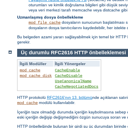
oturumları ve kimlik doğrulama bilgileri gibi düşük seviy
veya veri merkezi tarafı memcache veya distcache gibi
Uzmanlaşmış dosya önbellekleme
dosyaların sunucunun başlatılması sıra
mod_file_cache
dosyaların dosya tanıtıcılarını kaydedebilir, her istekte 
Bu belgeden azami yararı sağlayabilmek için temel bir HTTP b
gerekir.
Üç durumlu RFC2616 HTTP önbelleklemesi
İlgili Modüller
İlgili Yönergeler
mod_cache
CacheEnable
mod_cache_disk
CacheDisable
UseCanonicalName
CacheNegotiatedDocs
HTTP protokolü
RFC2616'nın 13. bölümü
nde açıklanan satıri
modülü kullanılabilir.
mod_cache
İçeriğin taze olmadığı durumda içeriğin kaybolmasına sebep o
eski içeriğin değişip değişmediğini özgün sunucuya soran ve
HTTP önbelleğinde bulunan bir girdi şu üç durumdan birinde ol