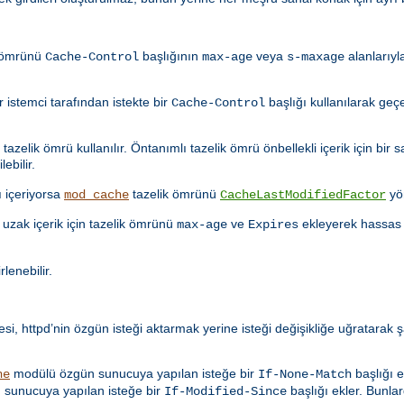
k ömrünü
başlığının
veya
alanlarıyl
Cache-Control
max-age
s-maxage
istemci tarafından istekte bir
başlığı kullanılarak geçe
Cache-Control
azelik ömrü kullanılır. Öntanımlı tazelik ömrü önbellekli içerik için bir s
ebilir.
ı içeriyorsa
tazelik ömrünü
yö
mod_cache
CacheLastModifiedFactor
uzak içerik için tazelik ömrünü
ve
ekleyerek hassas 
max-age
Expires
rlenebilir.
i, httpd’nin özgün isteği aktarmak yerine isteği değişikliğe uğratarak ş
modülü özgün sunucuya yapılan isteğe bir
başlığı e
he
If-None-Match
sunucuya yapılan isteğe bir
başlığı ekler. Bunlar
If-Modified-Since