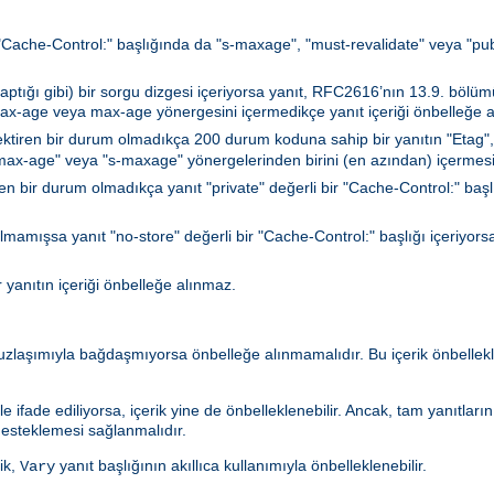
a "Cache-Control:" başlığında da "s-maxage", "must-revalidate" veya "publi
ğı gibi) bir sorgu dizgesi içeriyorsa yanıt, RFC2616’nın 13.9. bölümün
max-age veya max-age yönergesini içermedikçe yanıt içeriği önbelleğe a
ktiren bir durum olmadıkça 200 durum koduna sahip bir yanıtın "Etag",
 "max-age" veya "s-maxage" yönergelerinden birini (en azından) içermesi
n bir durum olmadıkça yanıt "private" değerli bir "Cache-Control:" başlığı
lmamışsa yanıt "no-store" değerli bir "Cache-Control:" başlığı içeriyorsa
r yanıtın içeriği önbelleğe alınmaz.
 uzlaşımıyla bağdaşmıyorsa önbelleğe alınmamalıdır. Bu içerik önbell
le ifade ediliyorsa, içerik yine de önbelleklenebilir. Ancak, tam yanıtlar
esteklemesi sağlanmalıdır.
ik,
yanıt başlığının akıllıca kullanımıyla önbelleklenebilir.
Vary