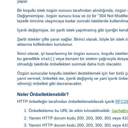
yapar.
Bir koşullu istek özgün sunucu tarafından alındığında, özgü
Değişmemişse, özgün sunucu kısa ve öz bir "304 Not Modified" y
tazelik ömrüne ulaşıncaya kadar sonraki isteklerde kullanılmal
İçerik değişmişse, bir şartlı istek yapılmamış gibi içeriğin kend
Şartlı istekler çifte yarar sağlar. Birinci olarak, böyle bir 
aktarma külfetinden kurtulunur.
İkinci olarak, iyi tasarlanmış bir özgün sunucu, koşullu istek
bu genellikle
veya benzeri bir sistem çağrısıyla dosya b
stat()
olmadığı takdirde önbellekten sunmak daha hızlı olacaktır.
Özgün sunucular koşullu istekleri desteklemek için her türlü ç
yanıt vermeli, önbellek ise, içerik değişmiş ve yani içerik önbe
silinmiş) önbellek gibi davranacaktır.
Neler Önbelleklenebilir?
HTTP önbelleğin tarafından önbelleklenebilecek içerik
RFC261
Önbellekleme bu URL ile etkin kılınabilmelidir.
CacheEn
Yanıtın HTTP durum kodu 200, 203, 300, 301 veya 410 
Yanıtın HTTP durum kodu 200, 203, 300, 301 veya 410 de