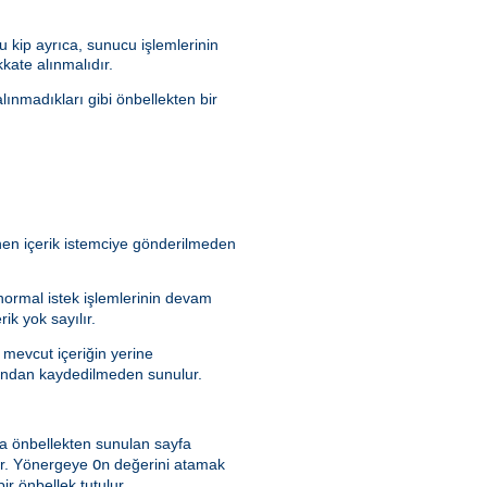
 kip ayrıca, sunucu işlemlerinin
kate alınmalıdır.
lınmadıkları gibi önbellekten bir
enen içerik istemciye gönderilmeden
 normal istek işlemlerinin devam
ik yok sayılır.
 mevcut içeriğin yerine
rafından kaydedilmeden sunulur.
a önbellekten sunulan sayfa
dır. Yönergeye
değerini atamak
On
ir önbellek tutulur.