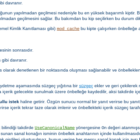
i davranır.
unun yapılmadan geçilmesi nedeniyle bu en yüksek başarımlı kiptir. Bu
lmadan geçilmesini sağlar. Bu bakımdan bu kip seçilirken bu durum dik
Temel Kimlik Kanıtlaması gibi)
bu kipte çalışırken önbelleğe a
mod_cache
sinin sonrasıdır.
gibi davranır.
as olarak denetlenen bir noktasında oluşması sağlanabilir ve önbellekl
aydetme aşamasında süzgeç yığıtına bir
süzgeç
ekler ve geri çekilerek
a içerik gelecekte sunulmak üzere önbelleğe kaydedilir, aksi takdirde içer
ullu istek
haline getirir. Özgün sunucu normal bir yanıt verirse bu yanıt
rirse içerik tekrar taze olarak imlenir ve önbellekteki içerik süzgeç ta
 bilindiği takdirde
yönergesine
değeri atanmışs
UseCanonicalName
On
i sunan sanal konağın isminin önbellek anahtarının içinde kullanılması
lek girdileri oluşturulmaz, bunun yerine her meşru sanal konak için ayrı b