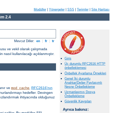
Modüller
|
Yönergeler
|
SSS
|
Terimler
|
Site Haritası
m 2.4
Mevcut Diller:
en
|
fr
|
tr
cusu ve vekil olarak çalışmada
 nasıl kullanılacağı açıklanmıştır.
Giriş
Üç durumlu RFC2616 HTTP
önbelleklemesi
Önbellek Ayarlama Örnekleri
Genel İki durumlu
Anahtar/Değer Paylaşımlı
Nesne Önbellekleme
anır ve
,
RFC2616'nın
mod_cache
Uzmanlaşmış Dosya
 onurlandırmayı hedefler. Devingen
Önbellekleme
 hızlandırmak ihtiyacında olduğunuz
Güvenlik Kaygıları
Ayrıca bakınız:
esi sağlar. Bu modüller SSL