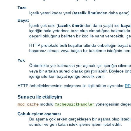
Taze
İçerik yeteri kadar yeni (
tazelik ömrü
nden daha genç) 
Bayat
İçerik çok eski (
tazelik ömrü
nden daha yaşlı) ise
baya
içeriğin hala yeterince taze olup olmadığına bakmalıdır.
geçerli olduğunu belirten bir kod ile yanıt verecektir. İ
HTTP protokolü belli koşullar altında önbelleğin bayat 
başarısız olması veya başka bir tazeleme isteğinin he
Yok
Önbellekte yer kalmazsa yer açmak için içeriğin silinme
veya bir artalan süreci olarak çalıştırılabilir. Böylece 
içeriği silerken bayat içeriğe öncelik verir.
HTTP önbelleklemesinin çalışması ile ilgili bütün ayrıntılar
RF
Sunucu ile etkileşim
modülü
yönergesinin değeri
mod_cache
CacheQuickHandler
Çabuk eylem aşaması
Bu aşama çok erken gerçekleşen bir aşama olup isteği
sunulur ve geri kalan istek işleme işlemi iptal edilir.