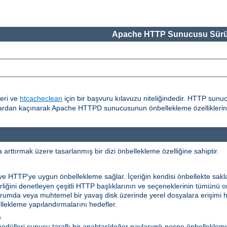
Apache HTTP Sunucusu Sürü
eri ve
htcacheclean
için bir başvuru kılavuzu niteliğindedir. HTTP sunu
alardan kaçınarak Apache HTTPD sunucusunun önbellekleme özelliklerinin
rttırmak üzere tasarlanmış bir dizi önbellekleme özelliğine sahiptir.
 ve HTTP'ye uygun önbellekleme sağlar. İçeriğin kendisi önbellekte sakl
ilirliğini denetleyen çeşitli HTTP başlıklarının ve seçeneklerinin tümünü
niz durumda veya muhtemel bir yavaş disk üzerinde yerel dosyalara erişimi
ekleme yapılandırmalarını hedefler.
e
dülleri sunucu taraflı bir anahtar/değer paylaşımlı nesne önbelleklem