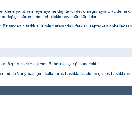
eriklerle yanıt vermeye ayarlandığı takdirde, örneğin aynı URL'de farklı 
n değişik sürümlerini önbelleklemeyi mümkün kılar.
r. Bir sayfanın farklı sürümleri arasındaki farkları saptarken önbellek t
t
ı özgün istekle eşleşen önbellekli içeriği sunacaktır.
modülü
başlığını kullanarak başlıkta listelenmiş istek başlıkları
e
Vary