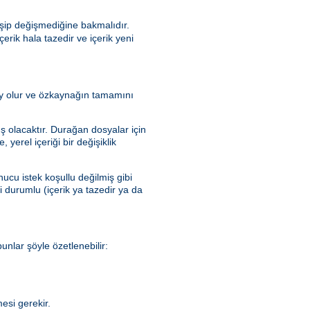
şip değişmediğine bakmalıdır.
rik hala tazedir ve içerik yeni
olay olur ve özkaynağın tamamını
ış olacaktır. Durağan dosyalar için
yerel içeriği bir değişiklik
ucu istek koşullu değilmiş gibi
ki durumlu (içerik ya tazedir ya da
nlar şöyle özetlenebilir:
esi gerekir.