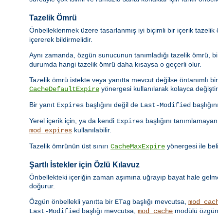
Tazelik Ömrü
Önbelleklenmek üzere tasarlanmış iyi biçimli bir içerik tazeli
içererek bildirmelidir.
Aynı zamanda, özgün sunucunun tanımladığı tazelik ömrü, bir 
durumda hangi tazelik ömrü daha kısaysa o geçerli olur.
Tazelik ömrü istekte veya yanıtta mevcut değilse öntanımlı bir t
yönergesi kullanılarak kolayca değiştiril
CacheDefaultExpire
Bir yanıt
başlığını değil de
başlığın
Expires
Last-Modified
Yerel içerik için, ya da kendi
başlığını tanımlamayan 
Expires
kullanılabilir.
mod_expires
Tazelik ömrünün üst sınırı
yönergesi ile beli
CacheMaxExpire
Şartlı İstekler için Özlü Kılavuz
Önbellekteki içeriğin zaman aşımına uğrayıp bayat hale gelmes
doğurur.
Özgün önbellekli yanıtta bir
başlığı mevcutsa,
ETag
mod_cac
başlığı mevcutsa,
modülü özgün 
Last-Modified
mod_cache