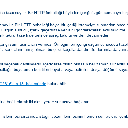
ise
taze
sayılır. Bir HTTP önbelleği böyle bir içeriği özgün sunucuya bi
t
sayılır. Bir HTTP önbelleği böyle bir içeriği istemciye sunmadan önc
 Özgün sunucu, içerik geçersizse yenisini gönderecektir, aksi takdirde, (
çerik tekrar taze hale gelince süreç kaldığı yerden devam eder.
içeriği sunmasına izin vermez. Örneğin, bir içeriği özgün sunucuda taze
nüz sonuçlanmamış olması bu çeşit koşullardandır. Bu durumlarda yanıt
si seçenek dahilindedir. İçerik taze olsun olmasın her zaman silinebilir
önbelleğin boyutunun belirtilen boyutta veya belirtilen dosya düğümü sayı
C2616'nın 13. bölümünde
bulunabilir.
ne bağlı olarak iki olası yerde sunucuya bağlanır:
n işlenmesi sırasında isteğin çözümlenmesinin hemen sonrasıdır. İçer