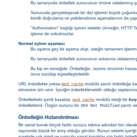
Bu senaryoda önbellek sunucunun önüne vidalanmış gib
Sunucuda gerçekleşecek bir dizi işlemin büyük çoğunluğ
kimlik doğrulama ve yetkilendirme aşamalarının da yapı
"Authorization" başlığı içeren istekler (örneğin, HTTP 
işleme de sokulmazlar.
Normal eylem aşaması
Bu aşama geç bir aşama olup, isteğin tamamen işlenme
Bu senaryoda önbellek sunucunun arkasına vidalanmış 
Bu kip en esneğidir. Önbelleğin, süzme zincirinin hass
önce süzülüp kişiselleştirilebilir.
URL önbellekte yoksa
modülü yanıtı önbelleğe k
mod_cache
etmesine izin verir. İçeriğin önbelleklenebilir olduğu saptanırs
Önbellekteki içerik bayatsa,
modülü isteği bir
koş
mod_cache
önbelleklenir. Özgün sunucu bir
yanıtı ve
304 Not Modified
Önbelleğin Hızlandırılması
Bir sanal konak birçok farklı sunucu takma adından biri olarak
sayısında büyük bir artış olduğu görülür. Bunun sebebi içeriğ
suretiyle çok isimli ve rumuzlu sanal konaklar için farklı önbel