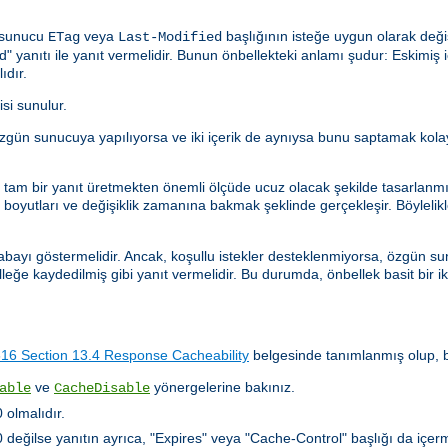
n sunucu
veya
başlığının isteğe uygun olarak deği
ETag
Last-Modified
anıtı ile yanıt vermelidir. Bunun önbellekteki anlamı şudur: Eskimiş içe
ıdır.
isi sunulur.
istek özgün sunucuya yapılıyorsa ve iki içerik de aynıysa bunu saptamak k
ler tam bir yanıt üretmekten önemli ölçüde ucuz olacak şekilde tasarlanm
oyutları ve değişiklik zamanına bakmak şeklinde gerçekleşir. Böylelikle, 
abayı göstermelidir. Ancak, koşullu istekler desteklenmiyorsa, özgün sun
lleğe kaydedilmiş gibi yanıt vermelidir. Bu durumda, önbellek basit bir i
6 Section 13.4 Response Cacheability
belgesinde tanımlanmış olup, bu
ve
yönergelerine bakınız.
able
CacheDisable
olmalıdır.
ğilse yanıtın ayrıca, "Expires" veya "Cache-Control" başlığı da içerm