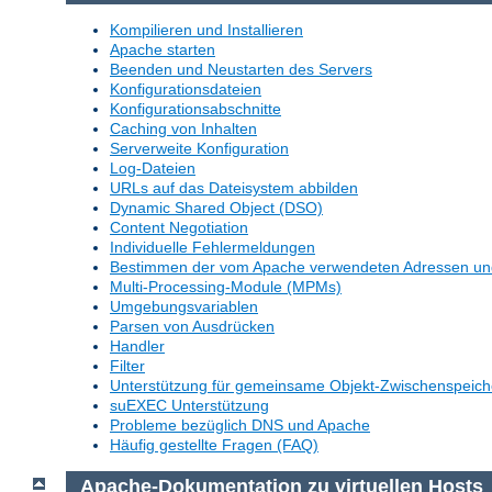
Kompilieren und Installieren
Apache starten
Beenden und Neustarten des Servers
Konfigurationsdateien
Konfigurationsabschnitte
Caching von Inhalten
Serverweite Konfiguration
Log-Dateien
URLs auf das Dateisystem abbilden
Dynamic Shared Object (DSO)
Content Negotiation
Individuelle Fehlermeldungen
Bestimmen der vom Apache verwendeten Adressen un
Multi-Processing-Module (MPMs)
Umgebungsvariablen
Parsen von Ausdrücken
Handler
Filter
Unterstützung für gemeinsame Objekt-Zwischenspeich
suEXEC Unterstützung
Probleme bezüglich DNS und Apache
Häufig gestellte Fragen (FAQ)
Apache-Dokumentation zu virtuellen Hosts