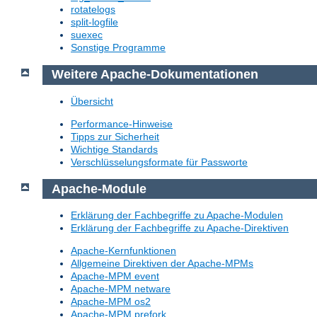
rotatelogs
split-logfile
suexec
Sonstige Programme
Weitere Apache-Dokumentationen
Übersicht
Performance-Hinweise
Tipps zur Sicherheit
Wichtige Standards
Verschlüsselungsformate für Passworte
Apache-Module
Erklärung der Fachbegriffe zu Apache-Modulen
Erklärung der Fachbegriffe zu Apache-Direktiven
Apache-Kernfunktionen
Allgemeine Direktiven der Apache-MPMs
Apache-MPM event
Apache-MPM netware
Apache-MPM os2
Apache-MPM prefork