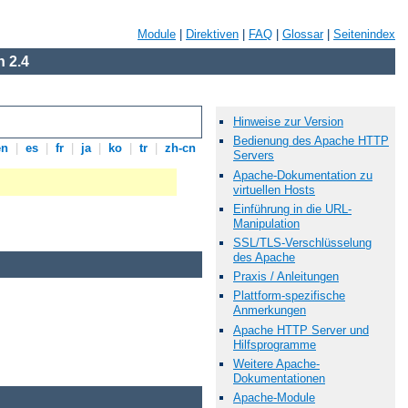
Module
|
Direktiven
|
FAQ
|
Glossar
|
Seitenindex
 2.4
Hinweise zur Version
Bedienung des Apache HTTP
en
|
es
|
fr
|
ja
|
ko
|
tr
|
zh-cn
Servers
Apache-Dokumentation zu
virtuellen Hosts
Einführung in die URL-
Manipulation
SSL/TLS-Verschlüsselung
des Apache
Praxis / Anleitungen
Plattform-spezifische
Anmerkungen
Apache HTTP Server und
Hilfsprogramme
Weitere Apache-
Dokumentationen
Apache-Module