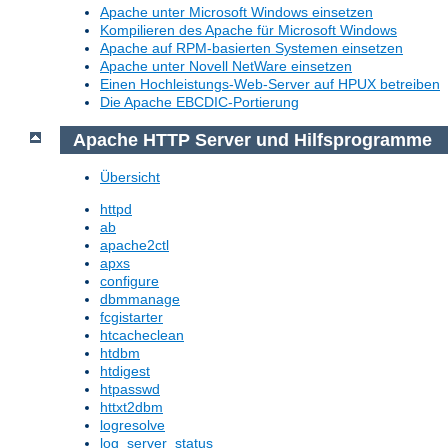
Apache unter Microsoft Windows einsetzen
Kompilieren des Apache für Microsoft Windows
Apache auf RPM-basierten Systemen einsetzen
Apache unter Novell NetWare einsetzen
Einen Hochleistungs-Web-Server auf HPUX betreiben
Die Apache EBCDIC-Portierung
Apache HTTP Server und Hilfsprogramme
Übersicht
httpd
ab
apache2ctl
apxs
configure
dbmmanage
fcgistarter
htcacheclean
htdbm
htdigest
htpasswd
httxt2dbm
logresolve
log_server_status