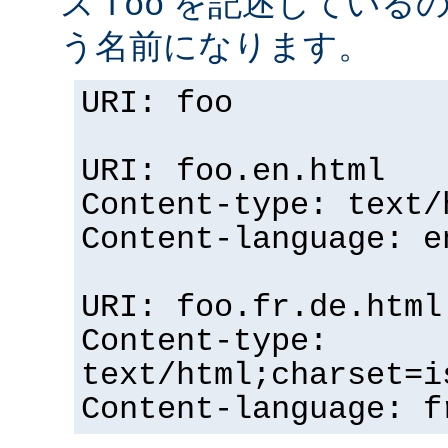
ス
を記述している
foo
う名前になります。
URI: foo
URI: foo.en.html
Content-type: text/
Content-language: e
URI: foo.fr.de.html
Content-type:
text/html;charset=i
Content-language: f