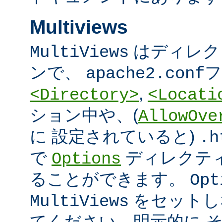
Multiviews
はディレク
MultiViews
ンで、
フ
apache2.conf
,
<Directory>
<Locati
ション中や、(
AllowOve
に 設定されていると)
.h
で
ディレクテ
Options
ることができます。
Opt
をセットし
MultiViews
てください。明示的に 