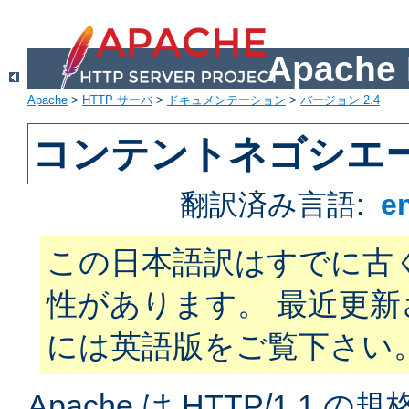
Apach
Apache
>
HTTP サーバ
>
ドキュメンテーション
>
バージョン 2.4
コンテントネゴシエ
翻訳済み言語:
e
この日本語訳はすでに古
性があります。 最近更
には英語版をご覧下さい
Apache は HTTP/1.1