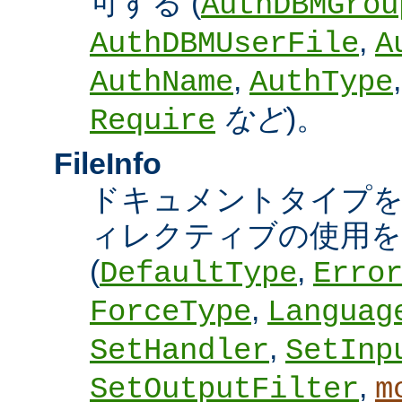
可する (
AuthDBMGrou
,
AuthDBMUserFile
A
,
AuthName
AuthType
など
)。
Require
FileInfo
ドキュメントタイプ
ィレクティブの使用を
(
,
DefaultType
Erro
,
ForceType
Languag
,
SetHandler
SetInp
,
SetOutputFilter
m