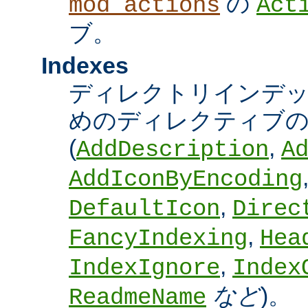
の
mod_actions
Act
ブ。
Indexes
ディレクトリインデ
めのディレクティブの
(
,
AddDescription
A
AddIconByEncoding
,
DefaultIcon
Direc
,
FancyIndexing
Hea
,
IndexIgnore
Index
など
)。
ReadmeName