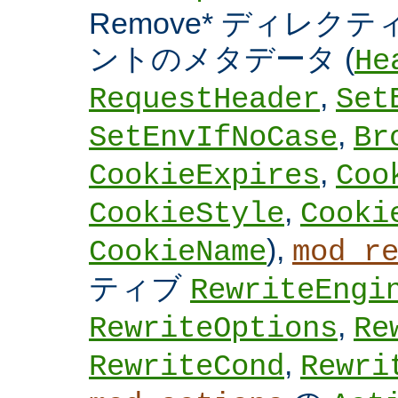
Remove* ディレクテ
ントのメタデータ (
He
,
RequestHeader
Set
,
SetEnvIfNoCase
Br
,
CookieExpires
Coo
,
CookieStyle
Cooki
),
CookieName
mod_r
ティブ
RewriteEngi
,
RewriteOptions
Re
,
RewriteCond
Rewri