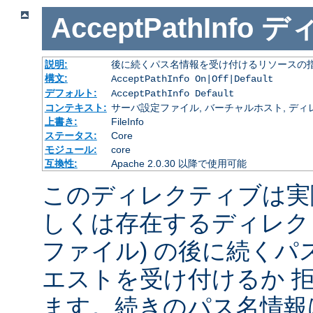
AcceptPathInfo
デ
説明:
後に続くパス名情報を受け付けるリソースの
構文:
AcceptPathInfo On|Off|Default
デフォルト:
AcceptPathInfo Default
コンテキスト:
サーバ設定ファイル, バーチャルホスト, ディレクトリ
上書き:
FileInfo
ステータス:
Core
モジュール:
core
互換性:
Apache 2.0.30 以降で使用可能
このディレクティブは実
しくは存在するディレク
ファイル) の後に続く
エストを受け付けるか 
ます。続きのパス名情報