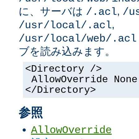
に、サーバは
,
/.acl
/u
,
/usr/local/.acl
/usr/local/web/.acl
ブを読み込みます。
<Directory />
AllowOverride None
</Directory>
参照
AllowOverride