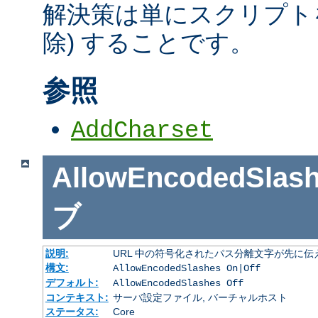
解決策は単にスクリプトを
除) することです。
参照
AddCharset
AllowEncodedSlas
ブ
説明:
URL 中の符号化されたパス分離文字が先に
構文:
AllowEncodedSlashes On|Off
デフォルト:
AllowEncodedSlashes Off
コンテキスト:
サーバ設定ファイル, バーチャルホスト
ステータス:
Core