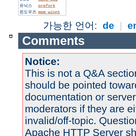
유닉스
prefork
윈도우즈
mpm_winnt
가능한 언어:
de
|
e
Comments
Notice:
This is not a Q&A sect
should be pointed towar
documentation or serve
moderators if they are 
invalid/off-topic. Quest
Apache HTTP Server shou