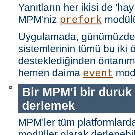
Yanıtların her ikisi de 'hay
MPM'niz
modülü
prefork
Uygulamada, günümüzdeki
sistemlerinin tümü bu iki ö
desteklediğinden öntanı
hemen daima
modü
event
Bir MPM'i bir duruk
derlemek
MPM'ler tüm platformlarda
modüller olarak derlenebi