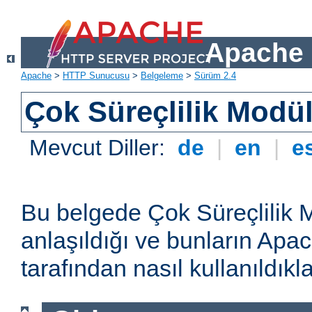
Apache 
Apache
>
HTTP Sunucusu
>
Belgeleme
>
Sürüm 2.4
Çok Süreçlilik Modül
Mevcut Diller:
de
|
en
|
e
Bu belgede Çok Süreçlilik 
anlaşıldığı ve bunların A
tarafından nasıl kullanıldıkla