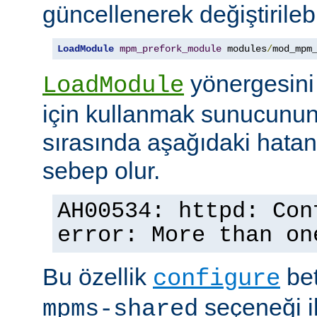
güncellenerek değiştirilebil
LoadModule
mpm_prefork_module
 modules
/
mod_mpm
yönergesini
LoadModule
için kullanmak sunucunun
sırasında aşağıdaki hata
sebep olur.
AH00534: httpd: Con
error: More than on
Bu özellik
bet
configure
seçeneği ile
mpms-shared