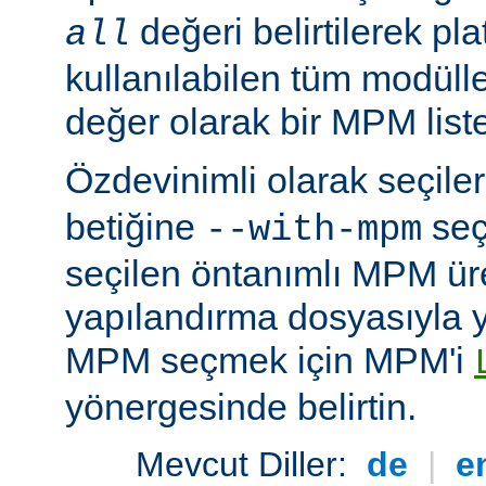
değeri belirtilerek pla
all
kullanılabilen tüm modüller
değer olarak bir MPM listesi
Özdevinimli olarak seçil
betiğine
seç
--with-mpm
seçilen öntanımlı MPM ür
yapılandırma dosyasıyla yü
MPM seçmek için MPM'i
yönergesinde belirtin.
Mevcut Diller:
de
|
e