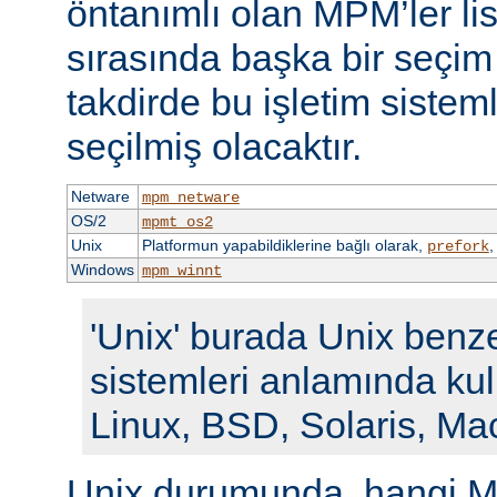
öntanımlı olan MPM’ler li
sırasında başka bir seçi
takdirde bu işletim siste
seçilmiş olacaktır.
Netware
mpm_netware
OS/2
mpmt_os2
Unix
Platformun yapabildiklerine bağlı olarak,
prefork
Windows
mpm_winnt
'Unix' burada Unix benze
sistemleri anlamında kull
Linux, BSD, Solaris, Ma
Unix durumunda, hangi M